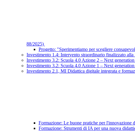
88/2025)
Progetto: "Sperimentiamo per scegliere consapev
Investimento 1.4: Intervento straordinario finalizzato alla
Investimento 3.2: Scuola 4.0 Azione 2 – Next generation 
Investimento 3.2: Scuola 4.0 Azione 1 – Next generatio
Investimento 2.1, MI Didattica digitale integrata e forma
Formazione: Le buone pratiche per l'innovazione d
Formazione: Strumenti di IA per una nuova didatti