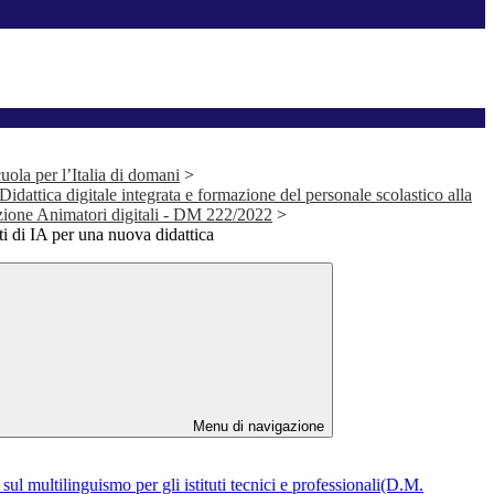
la per l’Italia di domani
>
idattica digitale integrata e formazione del personale scolastico alla
Azione Animatori digitali - DM 222/2022
>
 di IA per una nuova didattica
Menu di navigazione
l multilinguismo per gli istituti tecnici e professionali(D.M.