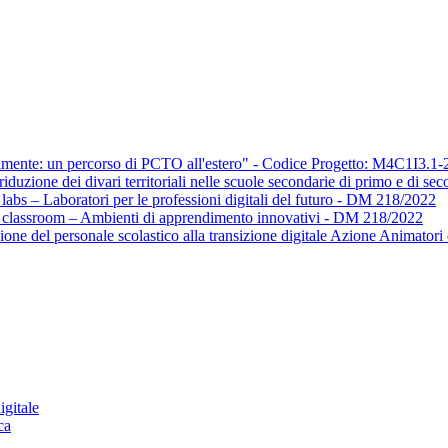
olmente: un percorso di PCTO all'estero" - Codice Progetto: M4C1I3.
 riduzione dei divari territoriali nelle scuole secondarie di primo e di s
labs – Laboratori per le professioni digitali del futuro - DM 218/2022
n classroom – Ambienti di apprendimento innovativi - DM 218/2022
zione del personale scolastico alla transizione digitale Azione Animator
igitale
ca