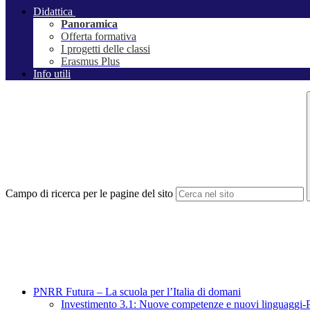
Didattica
Panoramica
Offerta formativa
I progetti delle classi
Erasmus Plus
Info utili
Campo di ricerca per le pagine del sito
PNRR Futura – La scuola per l’Italia di domani
Investimento 3.1: Nuove competenze e nuovi linguaggi-Perc