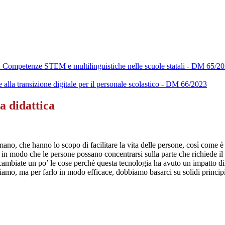
– Competenze STEM e multilinguistiche nelle scuole statali - DM 65/2
e alla transizione digitale per il personale scolastico - DM 66/2023
a didattica
no, che hanno lo scopo di facilitare la vita delle persone, così come è i
to in modo che le persone possano concentrarsi sulla parte che richiede il
cambiate un po’ le cose perché questa tecnologia ha avuto un impatto 
amo, ma per farlo in modo efficace, dobbiamo basarci su solidi principi 