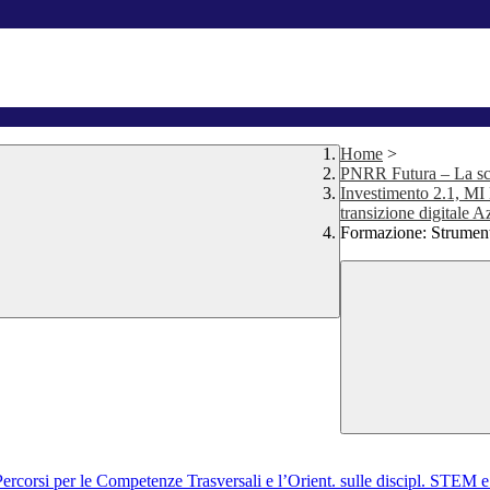
Home
>
PNRR Futura – La scuo
Investimento 2.1, MI D
transizione digitale 
Formazione: Strumenti
orsi per le Competenze Trasversali e l’Orient. sulle discipl. STEM e su