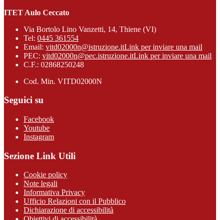
ITET Aulo Ceccato
Via Bortolo Lino Vanzetti, 14, Thiene (VI)
Tel:
0445 361554
Email:
vitd02000n@istruzione.it
Link per inviare una mail
PEC:
vitd02000n@pec.istruzione.it
Link per inviare una mail
C.F.: 02868250248
Cod. Min. VITD02000N
Seguici su
Facebook
Youtube
Instagram
Sezione Link Utili
Cookie policy
Note legali
Informativa Privacy
Ufficio Relazioni con il Pubblico
Dichiarazione di accessibilità
Obiettivi di accessibilità