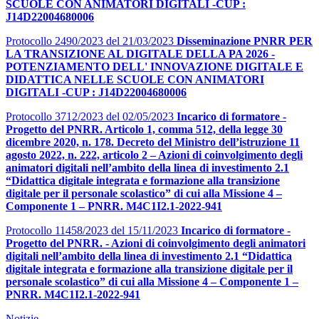
SCUOLE CON ANIMATORI DIGITALI -CUP :
J14D22004680006
Protocollo 2490/2023 del 21/03/2023
Disseminazione PNRR PER
LA TRANSIZIONE AL DIGITALE DELLA PA 2026 -
POTENZIAMENTO DELL' INNOVAZIONE DIGITALE E
DIDATTICA NELLE SCUOLE CON ANIMATORI
DIGITALI -CUP : J14D22004680006
Protocollo 3712/2023 del 02/05/2023
Incarico di formatore -
Progetto del PNRR. Articolo 1, comma 512, della legge 30
dicembre 2020, n. 178. Decreto del Ministro dell’istruzione 11
agosto 2022, n. 222, articolo 2 – Azioni di coinvolgimento degli
animatori digitali nell’ambito della linea di investimento 2.1
“Didattica digitale integrata e formazione alla transizione
digitale per il personale scolastico” di cui alla Missione 4 –
Componente 1 – PNRR. M4C1I2.1-2022-941
Protocollo 11458/2023 del 15/11/2023
Incarico di formatore -
Progetto del PNRR. - Azioni di coinvolgimento degli animatori
digitali nell’ambito della linea di investimento 2.1 “Didattica
digitale integrata e formazione alla transizione digitale per il
personale scolastico” di cui alla Missione 4 – Componente 1 –
PNRR. M4C1I2.1-2022-941
Notizie