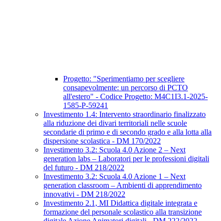
Progetto: "Sperimentiamo per scegliere
consapevolmente: un percorso di PCTO
all'estero" - Codice Progetto: M4C1I3.1-2025-
1585-P-59241
Investimento 1.4: Intervento straordinario finalizzato
alla riduzione dei divari territoriali nelle scuole
secondarie di primo e di secondo grado e alla lotta alla
dispersione scolastica - DM 170/2022
Investimento 3.2: Scuola 4.0 Azione 2 – Next
generation labs – Laboratori per le professioni digitali
del futuro - DM 218/2022
Investimento 3.2: Scuola 4.0 Azione 1 – Next
generation classroom – Ambienti di apprendimento
innovativi - DM 218/2022
Investimento 2.1, MI Didattica digitale integrata e
formazione del personale scolastico alla transizione
digitale Azione Animatori digitali - DM 222/2022