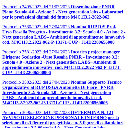
Protocollo 2495/2023 del 21/03/2023
Disseminazione PNRR
Piano Scuola 4.0 - Azione 2 - Next generation labs - Laboratori
per le professioni digitali del futuro M4C1I3.2-2022-962
Protocollo 3580/2023 del 27/04/2023
Nomina RUP D:S Prof.
Urso Rosalia Progetto - Investimento 3.2: Scuola 4.0 - Azione 2 -
Next generation LABS– Ambienti di apprendimento innovativi-
cod. M4C1I3.2.2022-962-P-13171-CUP - J14D2200656000
Protocollo 3581/2023 del 27/04/2023
Incarico project manager
Dirigente Scolastica -Urso Rosalia PNRR - Investimento 3.2:
Scuola 4.0 - Azione 2 - Next generation LABS– Ambienti di
apprendimento innovativi- cod. M4C1I3.2.2022-962-P-13171-
CUP - J14D22006560006
Protocollo 3582/2023 del 27/04/2023
Nomina Supporto Tecnico
Organizzativo al RUP DSGA Antonietta Di Fiore - PNRR
Investimento 3.2: Scuola 4.0 - Azione 2 - Next generation
LABS– Ambienti di apprendimento innovativi- cod.
M4C1I3.2.2022-962-P-13171-CUP - J14D22006560006
Protocollo 3696/2023 del 02/05/2023
DETERMINA N. 121
AVVISO DI SELEZIONE PERSONALE INTERNO per la
selezione di n.3 figure di progettista e n. 5 figure di collaudatori
- Investimento 3.2 “Scuola 4.0 – Next Generation labs