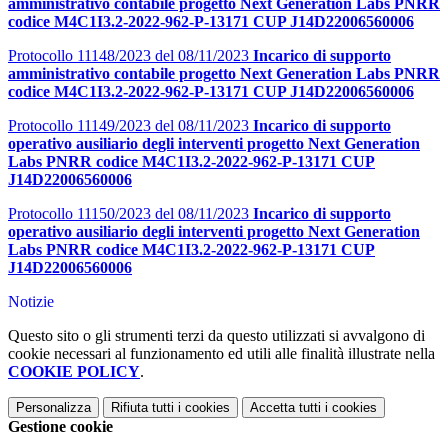
amministrativo contabile progetto Next Generation Labs PNRR
codice M4C1I3.2-2022-962-P-13171 CUP J14D22006560006
Protocollo 11148/2023 del 08/11/2023
Incarico di supporto
amministrativo contabile progetto Next Generation Labs PNRR
codice M4C1I3.2-2022-962-P-13171 CUP J14D22006560006
Protocollo 11149/2023 del 08/11/2023
Incarico di supporto
operativo ausiliario degli interventi progetto Next Generation
Labs PNRR codice M4C1I3.2-2022-962-P-13171 CUP
J14D22006560006
Protocollo 11150/2023 del 08/11/2023
Incarico di supporto
operativo ausiliario degli interventi progetto Next Generation
Labs PNRR codice M4C1I3.2-2022-962-P-13171 CUP
J14D22006560006
Notizie
Questo sito o gli strumenti terzi da questo utilizzati si avvalgono di
cookie necessari al funzionamento ed utili alle finalità illustrate nella
COOKIE POLICY
.
Personalizza
Rifiuta tutti
i cookies
Accetta tutti
i cookies
Gestione cookie