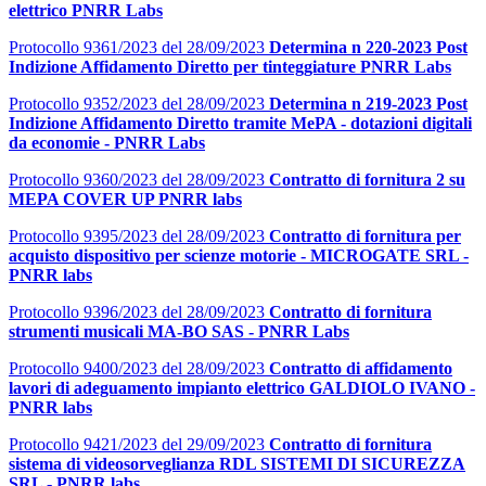
elettrico PNRR Labs
Protocollo 9361/2023 del 28/09/2023
Determina n 220-2023 Post
Indizione Affidamento Diretto per tinteggiature PNRR Labs
Protocollo 9352/2023 del 28/09/2023
Determina n 219-2023 Post
Indizione Affidamento Diretto tramite MePA - dotazioni digitali
da economie - PNRR Labs
Protocollo 9360/2023 del 28/09/2023
Contratto di fornitura 2 su
MEPA COVER UP PNRR labs
Protocollo 9395/2023 del 28/09/2023
Contratto di fornitura per
acquisto dispositivo per scienze motorie - MICROGATE SRL -
PNRR labs
Protocollo 9396/2023 del 28/09/2023
Contratto di fornitura
strumenti musicali MA-BO SAS - PNRR Labs
Protocollo 9400/2023 del 28/09/2023
Contratto di affidamento
lavori di adeguamento impianto elettrico GALDIOLO IVANO -
PNRR labs
Protocollo 9421/2023 del 29/09/2023
Contratto di fornitura
sistema di videosorveglianza RDL SISTEMI DI SICUREZZA
SRL - PNRR labs