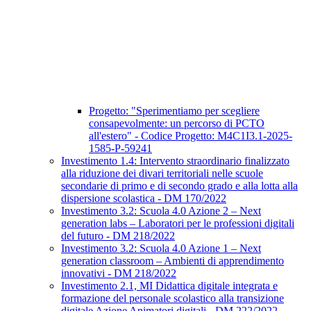
Progetto: "Sperimentiamo per scegliere
consapevolmente: un percorso di PCTO
all'estero" - Codice Progetto: M4C1I3.1-2025-
1585-P-59241
Investimento 1.4: Intervento straordinario finalizzato
alla riduzione dei divari territoriali nelle scuole
secondarie di primo e di secondo grado e alla lotta alla
dispersione scolastica - DM 170/2022
Investimento 3.2: Scuola 4.0 Azione 2 – Next
generation labs – Laboratori per le professioni digitali
del futuro - DM 218/2022
Investimento 3.2: Scuola 4.0 Azione 1 – Next
generation classroom – Ambienti di apprendimento
innovativi - DM 218/2022
Investimento 2.1, MI Didattica digitale integrata e
formazione del personale scolastico alla transizione
digitale Azione Animatori digitali - DM 222/2022