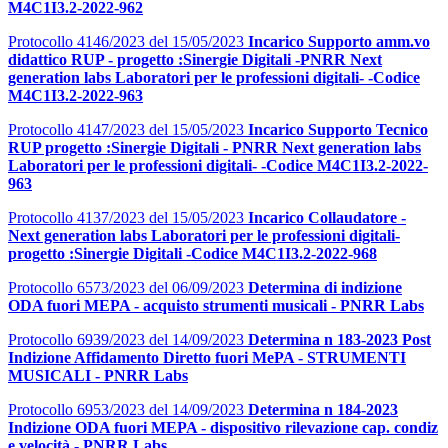
M4C1I3.2-2022-962
Protocollo 4146/2023 del 15/05/2023
Incarico Supporto amm.vo
didattico RUP - progetto :Sinergie Digitali -PNRR Next
generation labs Laboratori per le professioni digitali- -Codice
M4C1I3.2-2022-963
Protocollo 4147/2023 del 15/05/2023
I
ncarico Supporto Tecnico
RUP progetto :Sinergie Digitali - PNRR Next generation labs
Laboratori per le professioni digitali- -Codice M4C1I3.2-2022-
963
Protocollo 4137/2023 del 15/05/2023
Incarico Collaudatore -
Next generation labs Laboratori per le professioni digitali-
progetto :Sinergie Digitali -Codice M4C1I3.2-2022-968
Protocollo 6573/2023 del 06/09/2023
Determina di indizione
ODA fuori MEPA - acquisto strumenti musicali - PNRR Labs
Protocollo 6939/2023 del 14/09/2023
Determina n 183-2023 Post
Indizione Affidamento Diretto fuori MePA - STRUMENTI
MUSICALI - PNRR Labs
Protocollo 6953/2023 del 14/09/2023
Determina n 184-2023
Indizione ODA fuori MEPA - dispositivo rilevazione cap. condiz
e velocità - PNRR Labs