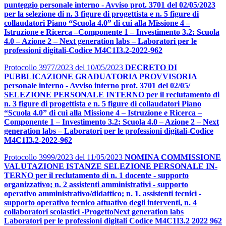
punteggio personale interno - Avviso prot. 3701 del 02/05/2023
per la selezione di n. 3 figure di progettista e n. 5 figure di
collaudatori Piano “Scuola 4.0” di cui alla Missione 4 –
Istruzione e Ricerca –Componente 1 – Investimento 3.2: Scuola
4.0 – Azione 2 – Next generation labs – Laboratori per le
professioni digitali-Codice M4C1I3.2-2022-962
Protocollo 3977/2023 del 10/05/2023
DECRETO DI
PUBBLICAZIONE GRADUATORIA PROVVISORIA
personale interno - Avviso interno prot. 3701 del 02/05/
SELEZIONE PERSONALE INTERNO per il reclutamento di
n. 3 figure di progettista e n. 5 figure di collaudatori Piano
“Scuola 4.0” di cui alla Missione 4 – Istruzione e Ricerca –
Componente 1 – Investimento 3.2: Scuola 4.0 – Azione 2 – Next
generation labs – Laboratori per le professioni digitali-Codice
M4C1I3.2-2022-962
Protocollo 3999/2023 del 11/05/2023
NOMINA COMMISSIONE
VALUTAZIONE ISTANZE SELEZIONE PERSONALE IN-
TERNO per il reclutamento di n. 1 docente - supporto
organizzativo; n. 2 assistenti amministrativi - supporto
operativo amministrativo/didattico; n. 1. assistenti tecnici -
supporto operativo tecnico attuativo degli interventi, n. 4
collaboratori scolastici -ProgettoNext generation labs
Laboratori per le professioni digitali Codice M4C1I3.2 2022 962