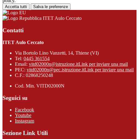
policy.
Accetta tutti
Salva le preferenze
ITET Aulo Ceccato
Contatti
ITET Aulo Ceccato
Via Bortolo Lino Vanzetti, 14, Thiene (VI)
Tel:
0445 361554
Email:
vitd02000n@istruzione.it
Link per inviare una mail
PEC:
vitd02000n@pec.istruzione.it
Link per inviare una mail
C.F.: 02868250248
Cod. Min. VITD02000N
Seguici su
Facebook
Youtube
Instagram
Sezione Link Utili