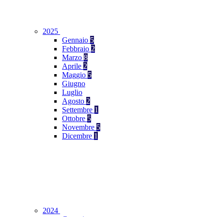
2025
Gennaio
5
Febbraio
2
Marzo
8
Aprile
2
Maggio
5
Giugno
Luglio
Agosto
2
Settembre
1
Ottobre
5
Novembre
5
Dicembre
1
2024