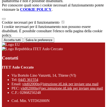
piattaforma e non è possibile disabilitarli.
Per conoscere quali sono i cookie necessari al funzionamento potete
visionare la
COOKIE POLICY
.
Cookie necessari per il funzionamento
I cookie necessari per il funzionamento non possono essere
disabilitati. È possibile consultare l'elenco nella pagina della cookie
policy.
Accetta tutti
Salva le preferenze
ITET Aulo Ceccato
Contatti
ITET Aulo Ceccato
Via Bortolo Lino Vanzetti, 14, Thiene (VI)
Tel:
0445 361554
Email:
vitd02000n@istruzione.it
Link per inviare una mail
PEC:
vitd02000n@pec.istruzione.it
Link per inviare una mail
C.F.: 02868250248
Cod. Min. VITD02000N