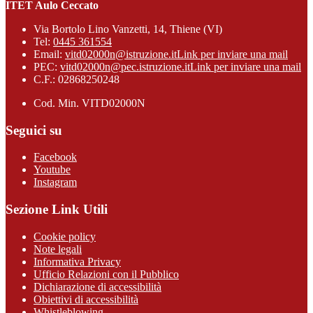
ITET Aulo Ceccato
Via Bortolo Lino Vanzetti, 14, Thiene (VI)
Tel:
0445 361554
Email:
vitd02000n@istruzione.it
Link per inviare una mail
PEC:
vitd02000n@pec.istruzione.it
Link per inviare una mail
C.F.: 02868250248
Cod. Min. VITD02000N
Seguici su
Facebook
Youtube
Instagram
Sezione Link Utili
Cookie policy
Note legali
Informativa Privacy
Ufficio Relazioni con il Pubblico
Dichiarazione di accessibilità
Obiettivi di accessibilità
Whistleblowing