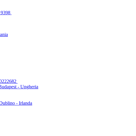
319398
uania
00222682
Budapest - Ungheria
Dublino - Irlanda