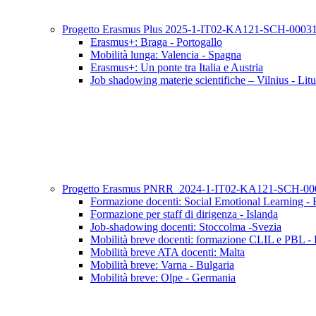
Progetto Erasmus Plus 2025-1-IT02-KA121-SCH-000
Erasmus+: Braga - Portogallo
Mobilità lunga: Valencia - Spagna
Erasmus+: Un ponte tra Italia e Austria
Job shadowing materie scientifiche – Vilnius - Lit
Progetto Erasmus PNRR_2024-1-IT02-KA121-SCH-0
Formazione docenti: Social Emotional Learning - 
Formazione per staff di dirigenza - Islanda
Job-shadowing docenti: Stoccolma -Svezia
Mobilità breve docenti: formazione CLIL e PBL - 
Mobilità breve ATA docenti: Malta
Mobilità breve: Varna - Bulgaria
Mobilità breve: Olpe - Germania