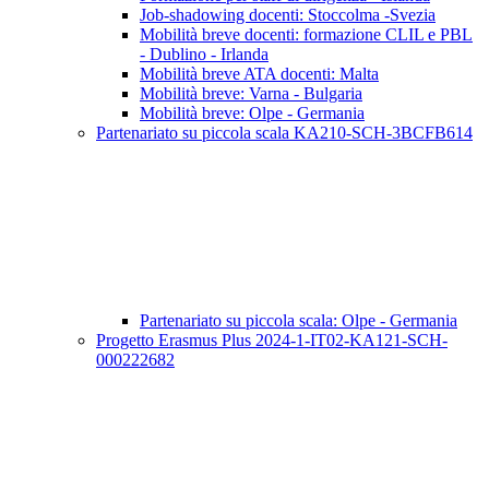
Job-shadowing docenti: Stoccolma -Svezia
Mobilità breve docenti: formazione CLIL e PBL
- Dublino - Irlanda
Mobilità breve ATA docenti: Malta
Mobilità breve: Varna - Bulgaria
Mobilità breve: Olpe - Germania
Partenariato su piccola scala KA210-SCH-3BCFB614
Partenariato su piccola scala: Olpe - Germania
Progetto Erasmus Plus 2024-1-IT02-KA121-SCH-
000222682