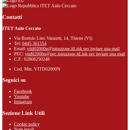
ITET Aulo Ceccato
Contatti
ITET Aulo Ceccato
Via Bortolo Lino Vanzetti, 14, Thiene (VI)
Tel:
0445 361554
Email:
vitd02000n@istruzione.it
Link per inviare una mail
PEC:
vitd02000n@pec.istruzione.it
Link per inviare una mail
C.F.: 02868250248
Cod. Min. VITD02000N
Seguici su
Facebook
Youtube
Instagram
Sezione Link Utili
Cookie policy
Note legali