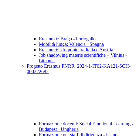
Erasmus+: Braga - Portogallo
Mobilità lunga: Valencia - Spagna
Erasmus+: Un ponte tra Italia e Austria
Job shadowing materie scientifiche – Vilnius -
Lituania
Progetto Erasmus PNRR_2024-1-IT02-KA121-SCH-
000222682
Formazione docenti: Social Emotional Learning -
Budapest - Ungheria
Formazione per staff di dirigenza - Islanda