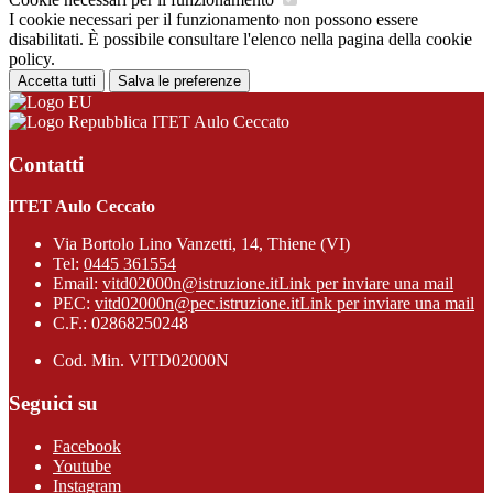
I cookie necessari per il funzionamento non possono essere
disabilitati. È possibile consultare l'elenco nella pagina della cookie
policy.
Accetta tutti
Salva le preferenze
ITET Aulo Ceccato
Contatti
ITET Aulo Ceccato
Via Bortolo Lino Vanzetti, 14, Thiene (VI)
Tel:
0445 361554
Email:
vitd02000n@istruzione.it
Link per inviare una mail
PEC:
vitd02000n@pec.istruzione.it
Link per inviare una mail
C.F.: 02868250248
Cod. Min. VITD02000N
Seguici su
Facebook
Youtube
Instagram