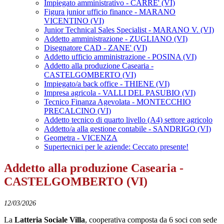
Impiegato amministrativo - CARRE' (VI)
Figura junior ufficio finance - MARANO
VICENTINO (VI)
Junior Technical Sales Specialist - MARANO V. (VI)
Addetto amministrazione - ZUGLIANO (VI)
Disegnatore CAD - ZANE' (VI)
Addetto ufficio amministrazione - POSINA (VI)
Addetto alla produzione Casearia -
CASTELGOMBERTO (VI)
Impiegato/a back office - THIENE (VI)
Impresa agricola - VALLI DEL PASUBIO (VI)
Tecnico Finanza Agevolata - MONTECCHIO
PRECALCINO (VI)
Addetto tecnico di quarto livello (A4) settore agricolo
Addetto/a alla gestione contabile - SANDRIGO (VI)
Geometra - VICENZA
Supertecnici per le aziende: Ceccato presente!
Addetto alla produzione Casearia -
CASTELGOMBERTO (VI)
12/03/2026
La
Latteria Sociale Villa
, cooperativa composta da 6 soci con sede