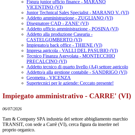
Figura junior ufficio finance - MARANO
VICENTINO (VI)
Junior Technical Sales Specialist - MARANO V. (VI)
Addetto amministrazione - ZUGLIANO (VI)
Disegnatore CAD - ZANE' (VI)
Addetto ufficio amministrazione - POSINA (VI)
Addetto alla produzione Casearia -
CASTELGOMBERTO (VI)
Impiegato/a back office - THIENE (VI)
Impresa agricola - VALLI DEL PASUBIO (VI)
Tecnico Finanza Agevolata - MONTECCHIO
PRECALCINO (VI)
Addetto tecnico di quarto livello (A4) settore agricolo
Addetto/a alla gestione contabile - SANDRIGO (VI)
Geometra - VICENZA
Supertecnici per le aziende: Ceccato presente!
Impiegato amministrativo - CARRE' (VI)
06/07/2026
Tam & Company SPA industria del settore abbigliamento marchio
TRANSIT, con sede a Carrè (VI), cerca figura da inserire nel
proprio organico.