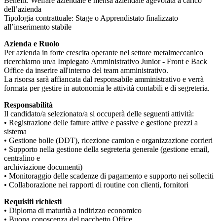
Benefit: Welfare aziendale e mensa aziendale agevolata a carico
dell’azienda
Tipologia contrattuale: Stage o Apprendistato finalizzato
all’inserimento stabile
Azienda e Ruolo
Per azienda in forte crescita operante nel settore metalmeccanico
ricerchiamo un/a Impiegato Amministrativo Junior - Front e Back
Office da inserire all'interno del team amministrativo.
La risorsa sarà affiancata dal responsabile amministrativo e verrà
formata per gestire in autonomia le attività contabili e di segreteria.
Responsabilità
Il candidato/a selezionato/a si occuperà delle seguenti attività:
• Registrazione delle fatture attive e passive e gestione prezzi a
sistema
• Gestione bolle (DDT), ricezione camion e organizzazione corrieri
• Supporto nella gestione della segreteria generale (gestione email,
centralino e
archiviazione documenti)
• Monitoraggio delle scadenze di pagamento e supporto nei solleciti
• Collaborazione nei rapporti di routine con clienti, fornitori
Requisiti richiesti
• Diploma di maturità a indirizzo economico
• Buona conoscenza del pacchetto Office