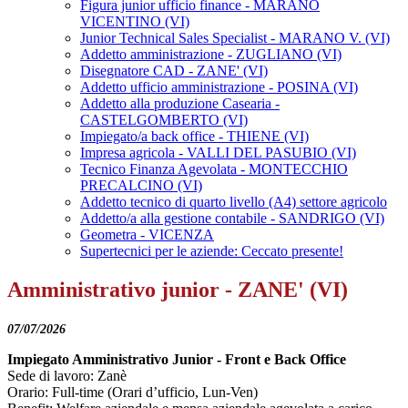
Figura junior ufficio finance - MARANO
VICENTINO (VI)
Junior Technical Sales Specialist - MARANO V. (VI)
Addetto amministrazione - ZUGLIANO (VI)
Disegnatore CAD - ZANE' (VI)
Addetto ufficio amministrazione - POSINA (VI)
Addetto alla produzione Casearia -
CASTELGOMBERTO (VI)
Impiegato/a back office - THIENE (VI)
Impresa agricola - VALLI DEL PASUBIO (VI)
Tecnico Finanza Agevolata - MONTECCHIO
PRECALCINO (VI)
Addetto tecnico di quarto livello (A4) settore agricolo
Addetto/a alla gestione contabile - SANDRIGO (VI)
Geometra - VICENZA
Supertecnici per le aziende: Ceccato presente!
Amministrativo junior - ZANE' (VI)
07/07/2026
Impiegato Amministrativo Junior - Front e Back Office
Sede di lavoro: Zanè
Orario: Full-time (Orari d’ufficio, Lun-Ven)