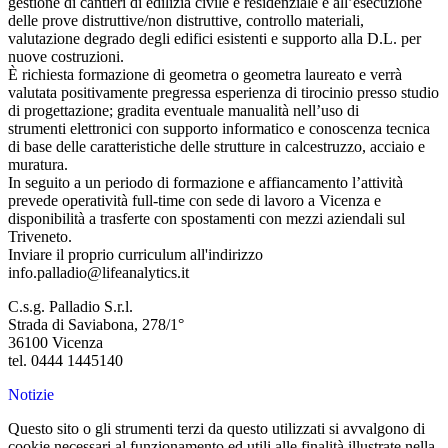
gestione di cantieri di edilizia civile e residenziale e all’esecuzione
delle prove distruttive/non distruttive, controllo materiali,
valutazione degrado degli edifici esistenti e supporto alla D.L. per
nuove costruzioni.
È richiesta formazione di geometra o geometra laureato e verrà
valutata positivamente pregressa esperienza di tirocinio presso studio
di progettazione; gradita eventuale manualità nell’uso di
strumenti elettronici con supporto informatico e conoscenza tecnica
di base delle caratteristiche delle strutture in calcestruzzo, acciaio e
muratura.
In seguito a un periodo di formazione e affiancamento l’attività
prevede operatività full-time con sede di lavoro a Vicenza e
disponibilità a trasferte con spostamenti con mezzi aziendali sul
Triveneto.
Inviare il proprio curriculum all'indirizzo
info.palladio@lifeanalytics.it
C.s.g. Palladio S.r.l.
Strada di Saviabona, 278/1°
36100 Vicenza
tel. 0444 1445140
Notizie
Questo sito o gli strumenti terzi da questo utilizzati si avvalgono di
cookie necessari al funzionamento ed utili alle finalità illustrate nella