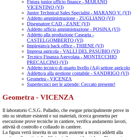
Figura junior ufficio finance - MARANO
VICENTINO (VI)
Junior Technical Sales Specialist - MARANO V. (VI)
Addetto amministrazione - ZUGLIANO (VI)
Disegnatore CAD - ZANE' (VI)
Addetto ufficio amministrazione - POSINA (VI)
Addetto alla produzione Casearia -
CASTELGOMBERTO (VI)
Impiegato/a back office - THIENE (VI)
Impresa agricola - VALLI DEL PASUBIO (VI)
Tecnico Finanza Agevolata - MONTECCHIO
PRECALCINO (VI)
Addetto tecnico di quarto livello (A4) settore agricolo
Addetto/a alla gestione contabile - SANDRIGO (VI)
Geometra - VICENZA
Supertecnici per le aziende: Ceccato presente!
Geometra - VICENZA
Il laboratorio C.S.G. Palladio, che esegue principalmente prove in
sito su strutture esistenti e sui materiali, ricerca geometra per
esecuzione prove tecniche in cantiere, verifica andamento lavori,
attività di controllo e collaudo in cantiere.
La figura verrà inserita in un team assieme a tecnici addetti alla