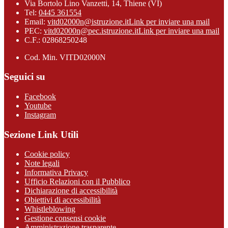
Via Bortolo Lino Vanzetti, 14, Thiene (VI)
Tel:
0445 361554
Email:
vitd02000n@istruzione.it
Link per inviare una mail
PEC:
vitd02000n@pec.istruzione.it
Link per inviare una mail
C.F.: 02868250248
Cod. Min. VITD02000N
Seguici su
Facebook
Youtube
Instagram
Sezione Link Utili
Cookie policy
Note legali
Informativa Privacy
Ufficio Relazioni con il Pubblico
Dichiarazione di accessibilità
Obiettivi di accessibilità
Whistleblowing
Gestione consensi cookie
Amministrazione trasparente