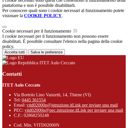
I cookie necessari sono quelli che consentono il funzionamento della
piattaforma e non è possibile disabilitarli.
Per conoscere quali sono i cookie necessari al funzionamento potete
visionare la
COOKIE POLICY
.
Cookie necessari per il funzionamento
I cookie necessari per il funzionamento non possono essere
disabilitati. È possibile consultare l'elenco nella pagina della cookie
policy.
Accetta tutti
Salva le preferenze
ITET Aulo Ceccato
Contatti
ITET Aulo Ceccato
Via Bortolo Lino Vanzetti, 14, Thiene (VI)
Tel:
0445 361554
Email:
vitd02000n@istruzione.it
Link per inviare una mail
PEC:
vitd02000n@pec.istruzione.it
Link per inviare una mail
C.F.: 02868250248
Cod. Min. VITD02000N