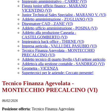
Impiegato amministrativo - CARRE' (VI)
Figura junior ufficio finance - MARANO
VICENTINO (VI)
Junior Technical Sales Specialist - MARANO V. (VI)
Addetto amministrazione - ZUGLIANO (VI)
Disegnatore CAD - ZANE' (VI)
Addetto ufficio amministrazione - POSINA (VI)
Addetto alla produzione Casearia -
CASTELGOMBERTO (VI)
Impiegato/a back office - THIENE (VI)
Impresa agricola - VALLI DEL PASUBIO (VI)
Tecnico Finanza Agevolata - MONTECCHIO
PRECALCINO (VI)
Addetto tecnico di quarto livello (A4) settore agricolo
Addetto/a alla gestione contabile - SANDRIGO (VI)
Geometra - VICENZA
Supertecnici per le aziende: Ceccato presente!
Tecnico Finanza Agevolata -
MONTECCHIO PRECALCINO (VI)
06/02/2026
Posizione offerta
: Tecnico Finanza Agevolata