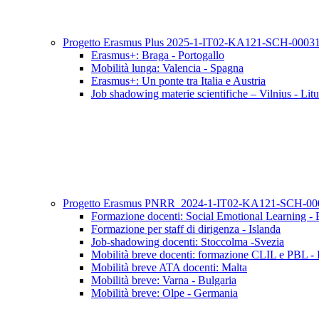
Progetto Erasmus Plus 2025-1-IT02-KA121-SCH-000
Erasmus+: Braga - Portogallo
Mobilità lunga: Valencia - Spagna
Erasmus+: Un ponte tra Italia e Austria
Job shadowing materie scientifiche – Vilnius - Lit
Progetto Erasmus PNRR_2024-1-IT02-KA121-SCH-0
Formazione docenti: Social Emotional Learning - 
Formazione per staff di dirigenza - Islanda
Job-shadowing docenti: Stoccolma -Svezia
Mobilità breve docenti: formazione CLIL e PBL - 
Mobilità breve ATA docenti: Malta
Mobilità breve: Varna - Bulgaria
Mobilità breve: Olpe - Germania