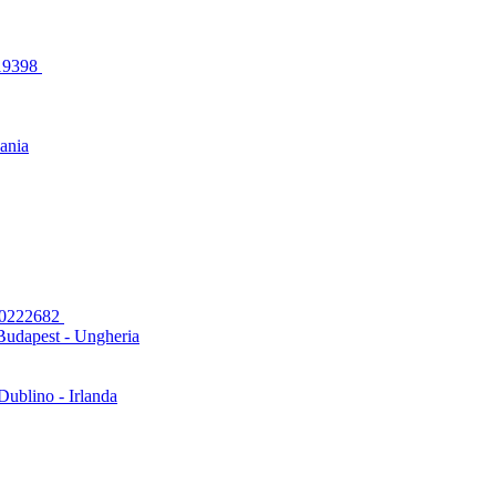
319398
uania
00222682
Budapest - Ungheria
Dublino - Irlanda