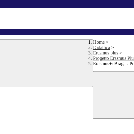
Home
>
Didattica
>
Erasmus plus
>
Progetto Erasmus P
Erasmus+: Braga - Po