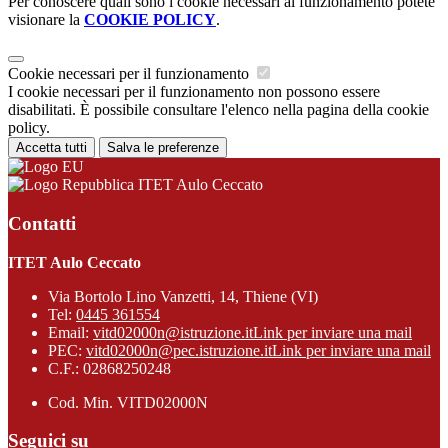
Per conoscere quali sono i cookie necessari al funzionamento potete
visionare la
COOKIE POLICY
.
Cookie necessari per il funzionamento
I cookie necessari per il funzionamento non possono essere
disabilitati. È possibile consultare l'elenco nella pagina della cookie
policy.
Accetta tutti
Salva le preferenze
ITET Aulo Ceccato
Contatti
ITET Aulo Ceccato
Via Bortolo Lino Vanzetti, 14, Thiene (VI)
Tel:
0445 361554
Email:
vitd02000n@istruzione.it
Link per inviare una mail
PEC:
vitd02000n@pec.istruzione.it
Link per inviare una mail
C.F.: 02868250248
Cod. Min. VITD02000N
Seguici su