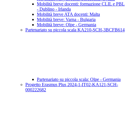
Mobilità breve docenti: formazione CLIL e PBL
- Dublino - Irlanda
Mobilità breve ATA docenti: Malta
Mobilità breve: Varna - Bulgaria
Mobilità breve: Olpe - Germania
Partenariato su piccola scala KA210-SCH-3BCFB614
Partenariato su piccola scala: Olpe - Germania
Progetto Erasmus Plus 2024-1-IT02-KA121-SCH-
000222682