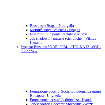
Erasmus+: Braga - Portogallo
Mobilità lunga: Valencia - Spagna
Erasmus+: Un ponte tra Italia e Austria
Job shadowing materie scientifiche – Vilnius -
Lituania
Progetto Erasmus PNRR_2024-1-IT02-KA121-SCH-
000222682
Formazione docenti: Social Emotional Learning -
Budapest - Ungheria
Formazione per staff di dirigenza - Islanda
Job-shadowing docenti: Stoccolma -Svezia