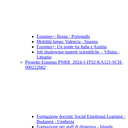
Erasmus+: Braga - Portogallo
Mobilità lunga: Valencia - Spagna
Erasmus+: Un ponte tra Italia e Austria
Job shadowing materie scientifiche – Vilnius -
Lituania
Progetto Erasmus PNRR_2024-1-IT02-KA121-SCH-
000222682
Formazione docenti: Social Emotional Learning -
Budapest - Ungheria
Formazione per staff di dirigenza - Islanda