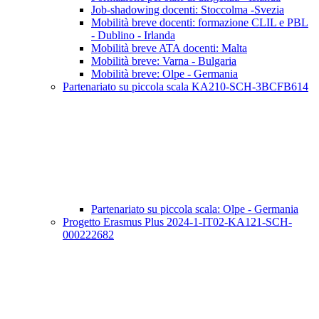
Job-shadowing docenti: Stoccolma -Svezia
Mobilità breve docenti: formazione CLIL e PBL
- Dublino - Irlanda
Mobilità breve ATA docenti: Malta
Mobilità breve: Varna - Bulgaria
Mobilità breve: Olpe - Germania
Partenariato su piccola scala KA210-SCH-3BCFB614
Partenariato su piccola scala: Olpe - Germania
Progetto Erasmus Plus 2024-1-IT02-KA121-SCH-
000222682