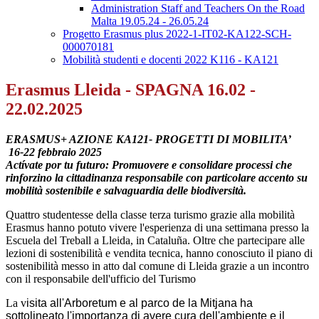
Administration Staff and Teachers On the Road
Malta 19.05.24 - 26.05.24
Progetto Erasmus plus 2022-1-IT02-KA122-SCH-
000070181
Mobilità studenti e docenti 2022 K116 - KA121
Erasmus Lleida - SPAGNA 16.02 -
22.02.2025
ERASMUS+ AZIONE KA121- PROGETTI DI MOBILITA’
16-22 febbraio 2025
Act
í
vate por tu futuro: Promuovere e consolidare processi che
rinforzino la cittadinanza responsabile con particolare accento su
mobilità sostenibile e salvaguardia delle biodiversità.
Quattro studentesse della classe terza turismo grazie alla mobilità
Erasmus hanno potuto vivere l'esperienza di una settimana presso la
Escuela del Treball a Lleida, in Cataluña. Oltre che partecipare alle
lezioni di sostenibilità e vendita tecnica, hanno conosciuto il piano di
sostenibilità messo in atto dal comune di Lleida grazie a un incontro
con il responsabile dell'ufficio del Turismo
La v
isita all'Arboretum e al parco de la Mitjana ha
sottolineato l'importanza di avere cura dell'ambiente e il