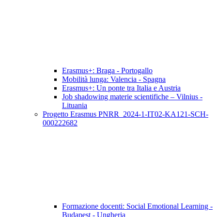
Erasmus+: Braga - Portogallo
Mobilità lunga: Valencia - Spagna
Erasmus+: Un ponte tra Italia e Austria
Job shadowing materie scientifiche – Vilnius -
Lituania
Progetto Erasmus PNRR_2024-1-IT02-KA121-SCH-
000222682
Formazione docenti: Social Emotional Learning -
Budapest - Ungheria