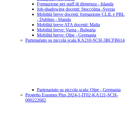
Formazione per staff di dirigenza - Islanda
Job-shadowing docenti: Stoccolma -Svezia
Mobilità breve docenti: formazione CLIL e PBL
- Dublino - Irlanda
Mobilità breve ATA docenti: Malta
Mobilità breve: Varna - Bulgaria
Mobilità breve: Olpe - Germania
Partenariato su piccola scala KA210-SCH-3BCFB614
Partenariato su piccola scala: Olpe - Germania
Progetto Erasmus Plus 2024-1-IT02-KA121-SCH-
000222682