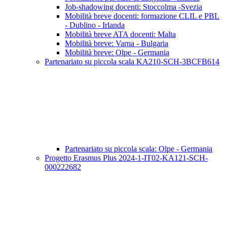
Job-shadowing docenti: Stoccolma -Svezia
Mobilità breve docenti: formazione CLIL e PBL
- Dublino - Irlanda
Mobilità breve ATA docenti: Malta
Mobilità breve: Varna - Bulgaria
Mobilità breve: Olpe - Germania
Partenariato su piccola scala KA210-SCH-3BCFB614
Partenariato su piccola scala: Olpe - Germania
Progetto Erasmus Plus 2024-1-IT02-KA121-SCH-
000222682