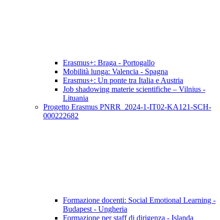
Erasmus+: Braga - Portogallo
Mobilità lunga: Valencia - Spagna
Erasmus+: Un ponte tra Italia e Austria
Job shadowing materie scientifiche – Vilnius -
Lituania
Progetto Erasmus PNRR_2024-1-IT02-KA121-SCH-
000222682
Formazione docenti: Social Emotional Learning -
Budapest - Ungheria
Formazione per staff di dirigenza - Islanda