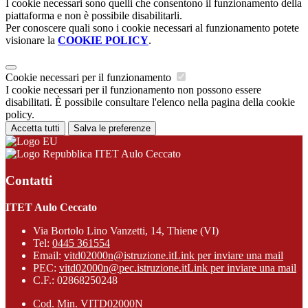
I cookie necessari sono quelli che consentono il funzionamento della
piattaforma e non è possibile disabilitarli.
Per conoscere quali sono i cookie necessari al funzionamento potete
visionare la
COOKIE POLICY
.
Cookie necessari per il funzionamento
I cookie necessari per il funzionamento non possono essere
disabilitati. È possibile consultare l'elenco nella pagina della cookie
policy.
Accetta tutti
Salva le preferenze
ITET Aulo Ceccato
Contatti
ITET Aulo Ceccato
Via Bortolo Lino Vanzetti, 14, Thiene (VI)
Tel:
0445 361554
Email:
vitd02000n@istruzione.it
Link per inviare una mail
PEC:
vitd02000n@pec.istruzione.it
Link per inviare una mail
C.F.: 02868250248
Cod. Min. VITD02000N