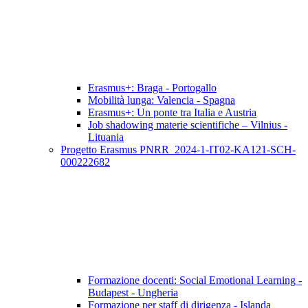
Erasmus+: Braga - Portogallo
Mobilità lunga: Valencia - Spagna
Erasmus+: Un ponte tra Italia e Austria
Job shadowing materie scientifiche – Vilnius -
Lituania
Progetto Erasmus PNRR_2024-1-IT02-KA121-SCH-
000222682
Formazione docenti: Social Emotional Learning -
Budapest - Ungheria
Formazione per staff di dirigenza - Islanda