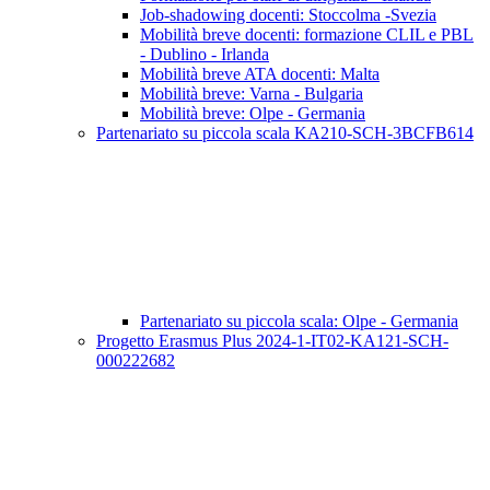
Job-shadowing docenti: Stoccolma -Svezia
Mobilità breve docenti: formazione CLIL e PBL
- Dublino - Irlanda
Mobilità breve ATA docenti: Malta
Mobilità breve: Varna - Bulgaria
Mobilità breve: Olpe - Germania
Partenariato su piccola scala KA210-SCH-3BCFB614
Partenariato su piccola scala: Olpe - Germania
Progetto Erasmus Plus 2024-1-IT02-KA121-SCH-
000222682