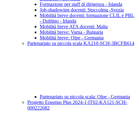
Formazione per staff di dirigenza - Islanda
Job-shadowing docenti: Stoccolma -Svezia
Mobilità breve docenti: formazione CLIL e PBL
- Dublino - Irlanda
Mobilità breve ATA docenti: Malta
Mobilità breve: Varna - Bulgaria
Mobilità breve: Olpe - Germania
Partenariato su piccola scala KA210-SCH-3BCFB614
Partenariato su piccola scala: Olpe - Germania
Progetto Erasmus Plus 2024-1-IT02-KA121-SCH-
000222682