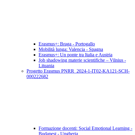
Erasmus+: Braga - Portogallo
Mobilità lunga: Valencia - Spagna
Erasmus+: Un ponte tra Italia e Austria
Job shadowing materie scientifiche – Vilnius -
Lituania
Progetto Erasmus PNRR_2024-1-IT02-KA121-SCH-
000222682
Formazione docenti: Social Emotional Learning -
Budapest - Ungheria