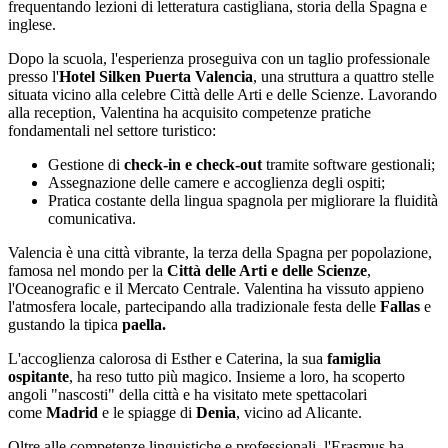
frequentando lezioni di letteratura castigliana, storia della Spagna e
inglese.
Dopo la scuola, l'esperienza proseguiva con un taglio professionale
presso l'
Hotel Silken Puerta Valencia
, una struttura a quattro stelle
situata vicino alla celebre Città delle Arti e delle Scienze. Lavorando
alla reception, Valentina ha acquisito competenze pratiche
fondamentali nel settore turistico:
Gestione di
check-in e check-out
tramite software gestionali;
Assegnazione delle camere e accoglienza degli ospiti;
Pratica costante della lingua spagnola per migliorare la fluidità
comunicativa.
Valencia è una città vibrante, la terza della Spagna per popolazione,
famosa nel mondo per la
Città delle Arti e delle Scienze
,
l'Oceanografic e il Mercato Centrale. Valentina ha vissuto appieno
l'atmosfera locale, partecipando alla tradizionale festa delle
Fallas
e
gustando la tipica
paella.
L'accoglienza calorosa di Esther e Caterina, la sua
famiglia
ospitante
, ha reso tutto più magico. Insieme a loro, ha scoperto
angoli "nascosti" della città e ha visitato mete spettacolari
come
Madrid
e le spiagge di
Denia
, vicino ad Alicante.
Oltre alle competenze linguistiche e professionali, l'Erasmus ha