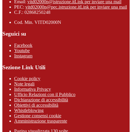
Email:
vitd02000n@istruzione.it
Link per inviare una mail
PEC:
vitd02000n@pec.istruzione.it
Link per inviare una mail
C.F.: 02868250248
Cod. Min. VITD02000N
Seguici su
Facebook
Youtube
Instagram
Sezione Link Utili
Cookie policy
Note legali
Informativa Privacy
Ufficio Relazioni con il Pubblico
Dichiarazione di accessibilità
Obiettivi di accessibilità
Whistleblowing
Gestione consensi cookie
Amministrazione trasparente
Pagina visualizzata
130
volte